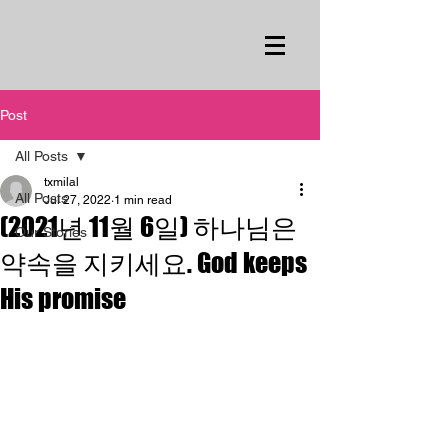
Post
All Posts
txmilal
All Posts
Jul 27, 2022
1 min read
(2021년 11월 6일) 하나님은
Our Stories
약속을 지키세요. God keeps
His promise