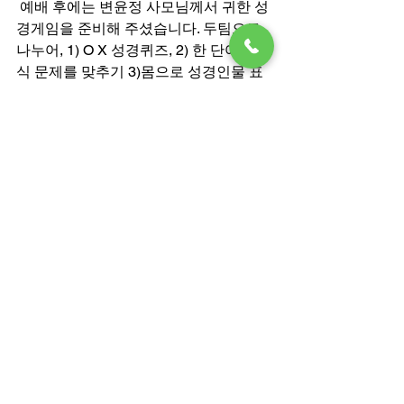
 예배 후에는 변윤정 사모님께서 귀한 성
경게임을 준비해 주셨습니다. 두팀으로 
나누어, 1) O X 성경퀴즈, 2) 한 단어 주관
식 문제를 맞추기 3)몸으로 성경인물 표
현하면 맞추기 4) 실뜨기, 딱지, 고음내
기, 찬송반주듣고 맞추고 찬양하기 등등
의 다양한 성경게임을 진행하였습니다. 
이 모든 문제를 번호판에 감추어, 우리 아
이들이 숫자를 뽑고 먼저 면류관에 보석
을 다 붙이는 팀이 이기는 게임이었습니
다. 
 그 이후에는 Outdoor Sports를 했는데, 
두 팀으로 나누어, 구르기, 과자 따먹기, 
포대 입고 뛰기, 미션수행하기 등을 실시
하였습니다. 아이들이 모두 시간의 차이
가 있었지만, 모든 코스를 다 수행하였습
니다. 마지막 미션 수행하기에서는 아빠
에게 가서 “사랑해요”라고 속삭이고, 엄