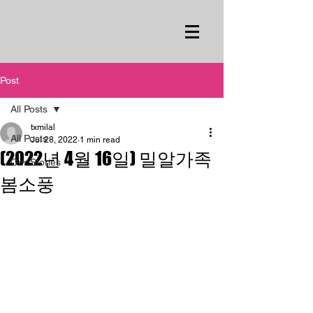
Post
All Posts
txmilal
All Posts
Jul 28, 2022
1 min read
(2022년 4월 16일) 밀알가족
Our Stories
봄소풍