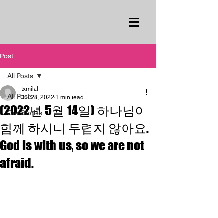
Post
All Posts
txmilal
All Posts
Jul 28, 2022
1 min read
(2022년 5월 14일) 하나님이
Our Stories
함께 하시니 두렵지 않아요.
God is with us, so we are not
afraid.