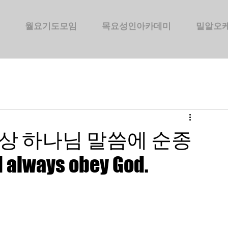
월요기도모임
목요성인아카데미
밀알오
) 항상 하나님 말씀에 순종
always obey God.